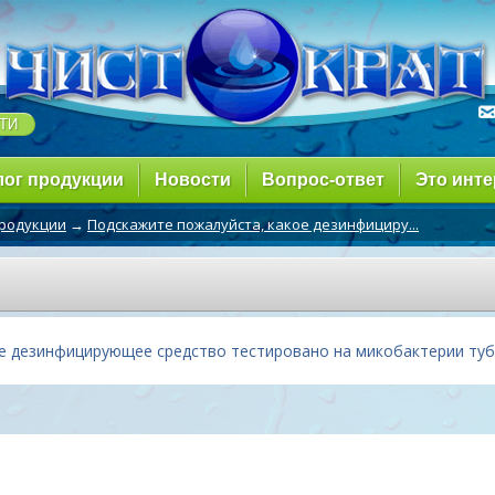
лог продукции
Новости
Вопрос-ответ
Это инте
продукции
→
Подскажите пожалуйста, какое дезинфициру...
е дезинфицирующее средство тестировано на микобактерии тубе