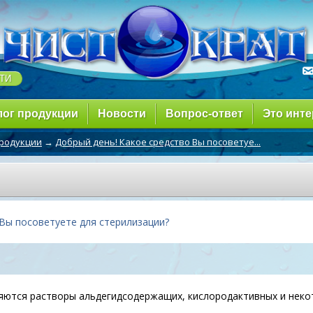
лог продукции
Новости
Вопрос-ответ
Это инте
продукции
→
Добрый день! Какое средство Вы посоветуе...
 Вы посоветуете для стерилизации?
яются растворы альдегидсодержащих, кислородактивных и неко