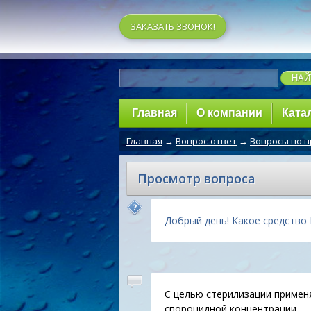
ЗАКАЗАТЬ ЗВОНОК!
Главная
О компании
Ката
Главная
→
Вопрос-ответ
→
Вопросы по 
Просмотр вопроса
Добрый день! Какое средство
С целью стерилизации примен
спороцидной концентрации.