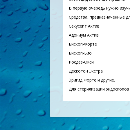
В первую очередь нужно изуч
Средства, предназначенные дл
Секусепт Актив
Адониум Актив
Бископ-Форте
Бископ-Био
Росдез-Окси
Дескотон Экстра
Эригид Форте и другие.
Для стерилизации эндоскопов