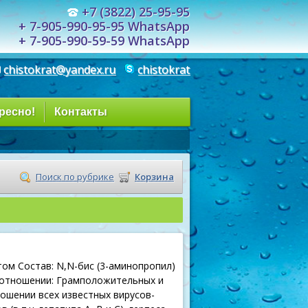
+7 (3822) 25-95-95
+ 7-905-990-95-95 WhatsApp
+ 7-905-990-59-59 WhatsApp
chistokrat@yandex.ru
chistokrat
ресно!
Контакты
Поиск по рубрике
Корзина
м Состав: N,N-бис (3-аминопропил)
 отношении: Грамположительных и
ошении всех известных вирусов-