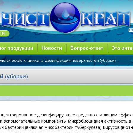
лог продукции
Новости
Вопрос-ответ
Это инте
логические клиники
→
Дезинфекция поверхностей (уборки)
й (уборки)
нцентрированное дезинфицирующее средство с моющим эффекто
 и вспомогательные компоненты Микробиоцидная активность в
х бактерий (включая микобактерии туберкулеза) Вирусов (в отн