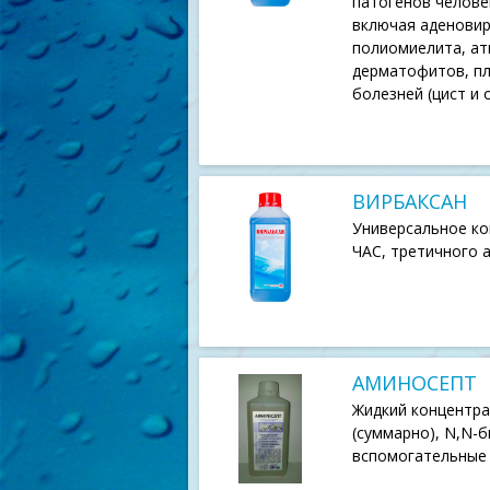
патогенов человек
включая аденовиру
полиомиелита, ати
дерматофитов, пл
болезней (цист и 
ВИРБАКСАН
Универсальное к
ЧАС, третичного а
АМИНОСЕПТ
Жидкий концентра
(суммарно), N,N-б
вспомогательные 