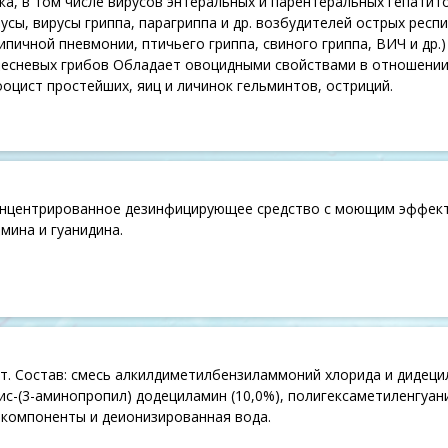
а, в том числе вирусов энтеральных и парентеральных гепатитов (
сы, вирусы гриппа, парагриппа и др. возбудителей острых респ
пичной пневмонии, птичьего гриппа, свиного гриппа, ВИЧ и др.)
есневых грибов Обладает овоцидными свойствами в отношении
ооцист простейших, яиц и личинок гельминтов, остриций.
онцентрированное дезинфицирующее средство с моющим эффект
мина и гуанидина.
т. Состав: смесь алкилдиметилбензиламмоний хлорида и дидеци
ис-(3-аминопропил) додециламин (10,0%), полигексаметиленгуани
компоненты и деионизированная вода.