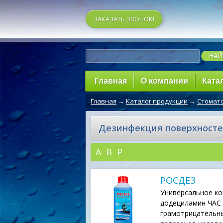
ЗАКАЗАТЬ ЗВОНОК!
Главная
О компании
Ката
Главная
→
Каталог продукции
→
Стомато
Дезинфекция поверхносте
А
В
Р
РОСДЕЗ
Универсальное ко
додециламин ЧАС
грамотрицательны