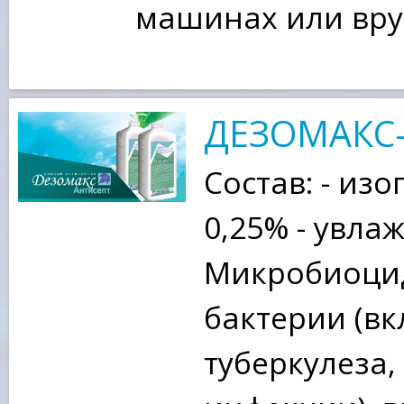
машинах или вру
ДЕЗОМАКС
Состав: - из
0,25% - увл
Микробиоцид
бактерии (в
туберкулеза