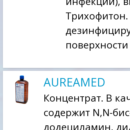
инфекции), в
Трихофитон. 
дезинфициру
поверхности
AUREAMED
Концентрат. В ка
содержит N,N-бис
додециламин, д