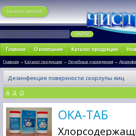
ЗАКАЗАТЬ ЗВОНОК!
Главная
О компании
Каталог продукции
Нов
Главная
→
Каталог продукции
→
Лечебные учреждения
→
Дезинфе
Дезинфекция поверхности скорлупы яиц
A
Д
О
ОКА-ТАБ
Хлорсодержащи