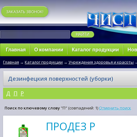
ЗАКАЗАТЬ ЗВОНОК!
Главная
О компании
Каталог продукции
Нов
Главная
→
Каталог продукции
→
Учреждения здоровья и красоты
Дезинфецкия поверхностей (уборки)
Д
П
Р
Поиск по ключевому слову
"П" (совпадений: 1)
Отменить поиск
ПРОДЕЗ Р