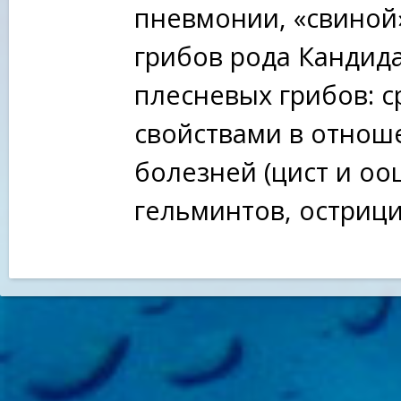
пневмонии, «свиной»
грибов рода Кандид
плесневых грибов: 
свойствами в отнош
болезней (цист и оо
гельминтов, острици