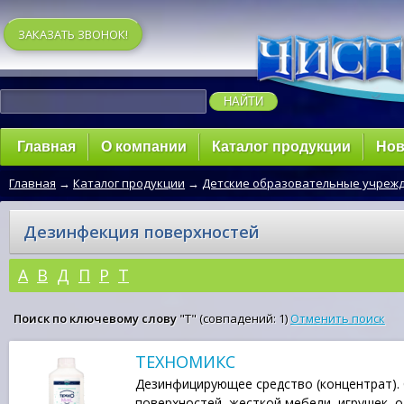
ЗАКАЗАТЬ ЗВОНОК!
Главная
О компании
Каталог продукции
Нов
Главная
→
Каталог продукции
→
Детские образовательные учреж
Дезинфекция поверхностей
А
В
Д
П
Р
Т
Поиск по ключевому слову
"Т" (совпадений: 1)
Отменить поиск
ТЕХНОМИКС
Дезинфицирующее средство (концентрат). С
поверхностей, жесткой мебели, игрушек, 